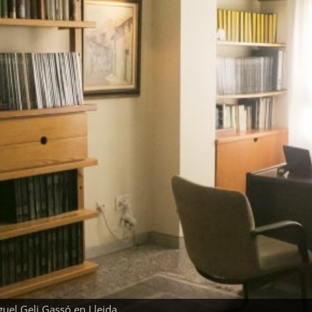
uel Geli Gassó en Lleida