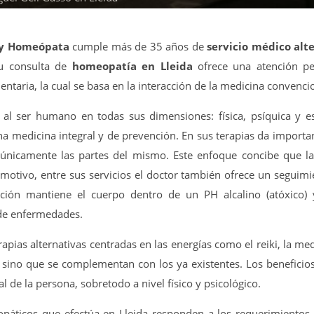
a y Homeópata
cumple más de 35 años de
servicio médico alt
Su consulta de
homeopatía en Lleida
ofrece una atención pe
taria, la cual se basa en la interacción de la medicina convencio
al ser humano en todas sus dimensiones: física, psíquica y e
na medicina integral y de prevención. En sus terapias da importa
no únicamente las partes del mismo. Este enfoque concibe que
motivo, entre sus servicios el doctor también ofrece un seguimi
tación mantiene el cuerpo dentro de un PH alcalino (atóxico)
de enfermedades.
ias alternativas centradas en las energías como el reiki, la medi
sino que se complementan con los ya existentes. Los beneficios 
l de la persona, sobretodo a nivel físico y psicológico.
páticos que efectúa en Lleida responden a los requerimientos